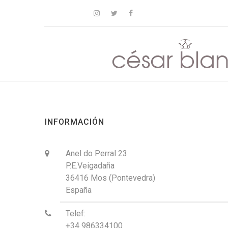



INFORMACIÓN
Anel do Perral 23

P.E.Veigadaña
36416 Mos (Pontevedra)
España
Telef:

+34 986334100