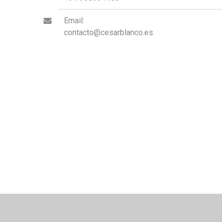
Email:

contacto@cesarblanco.es